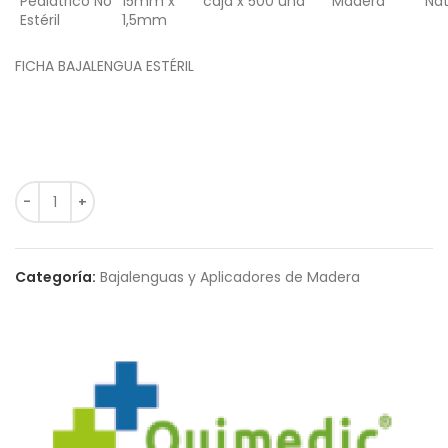
Pediátrico No
15mm x
caja x 500 und
Madera
Nat
Estéril
1,5mm
FICHA BAJALENGUA ESTÉRIL
Categoría:
Bajalenguas y Aplicadores de Madera