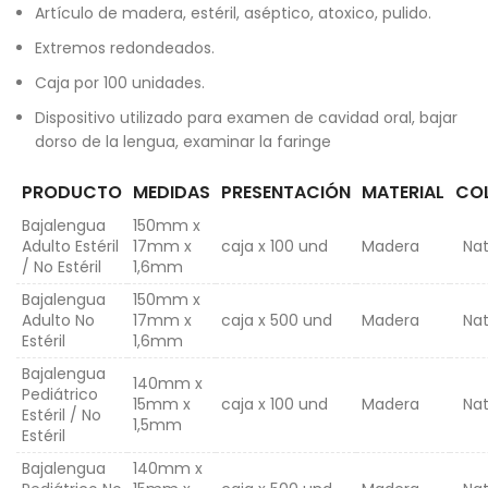
Artículo de madera, estéril, aséptico, atoxico, pulido.
Extremos redondeados.
Caja por 100 unidades.
Dispositivo utilizado para examen de cavidad oral, bajar
dorso de la lengua, examinar la faringe
PRODUCTO
MEDIDAS
PRESENTACIÓN
MATERIAL
CO
Bajalengua
150mm x
Adulto Estéril
17mm x
caja x 100 und
Madera
Nat
/ No Estéril
1,6mm
Bajalengua
150mm x
Adulto No
17mm x
caja x 500 und
Madera
Nat
Estéril
1,6mm
Bajalengua
140mm x
Pediátrico
15mm x
caja x 100 und
Madera
Nat
Estéril / No
1,5mm
Estéril
Bajalengua
140mm x