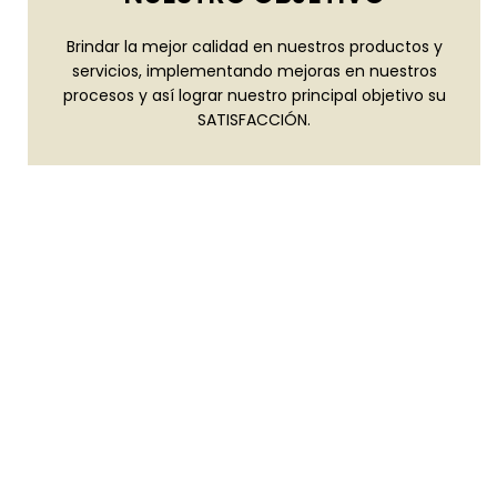
Brindar la mejor calidad en nuestros productos y
servicios, implementando mejoras en nuestros
procesos y así lograr nuestro principal objetivo su
SATISFACCIÓN.
CorpCas
Nuestra Esencia
Nuestra labor empresarial está sustentada en un trabajo
serio y profesional.